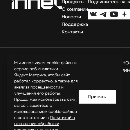
Продукты
Подпишитесь на на
О компании
Новости
Поддержка
Контакты
innel
Политика в
ООО «ИННО
Мы используем cookie-файлы и
сервис веб-аналитики
2026
отношении
ИНЖИНИРИН
Яндекс.Метрика, чтобы сайт
обработки
работал корректно, а также для
персональных
анализа посещаемости и
данных
улучшения его работы.
Принять
Продолжая использовать сайт,
Согласие на
вы соглашаетесь с
получение
использованием cookie-файлов
рекламно-
в соответствии с
Политикой в
информационных
отношении обработки