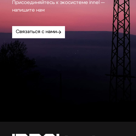
Присоединяйтесь к экосистеме innel —
напишите нам
Связаться с нами