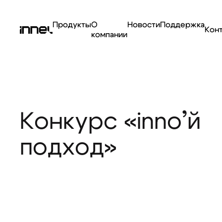
Продукты
О
Новости
Поддержка
Кон
компании
Конкурс «inno’й
подход»