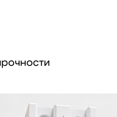
прочности
а