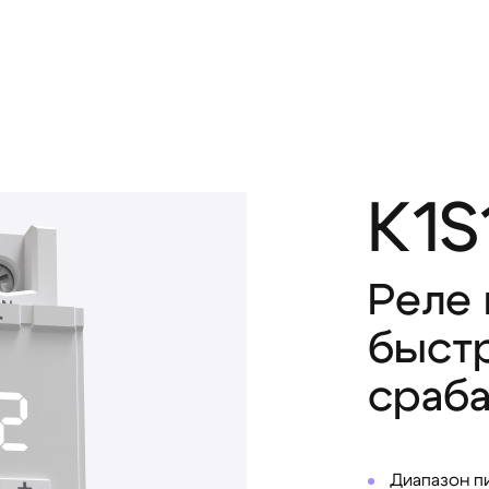
K1S
Реле
быст
сраб
Диапазон 