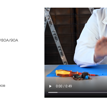
/80А/90А
лов