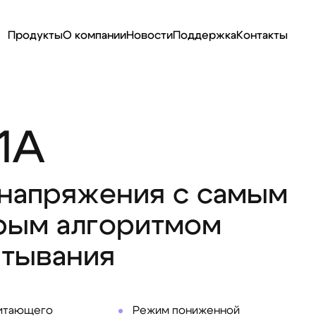
Продукты
О компании
Новости
Поддержка
Контакты
1A
 напряжения с самым
рым алгоритмом
атывания
питающего
Режим пониженной