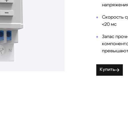
напряжения
Скорость с
<20 мс
Запас проч
компоненто
превышают
Купить