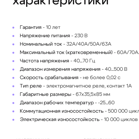
характеристики
Гарантия
-
10 лет
Напряжение питания
-
230 В
Номинальный ток
-
32А/40А/50А/63А
Максимальный ток (кратковременный)
-
60А/70А
Частота напряжения
-
40...70 Гц
Диапазон измерения напряжения
-
40...500 В
Скорость срабатывания
-
не более 0,02 с
Тип реле
-
электромагнитное реле, контакт 1А
Габаритные размеры
-
67x35,5x85 мм
Диапазон рабочих температур
-
-25...60
Коммутационная износостойкость
-
500 000 цик
Электрическая износостойкость
-
10 000 циклов